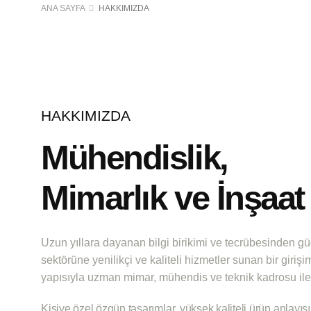
ANA SAYFA
HAKKIMIZDA
HAKKIMIZDA
Mühendislik,
Mimarlık ve İnşaat
Uzun yıllara dayanan bilgi birikimi ve tecrübesinden g
sektörüne yenilikçi ve kaliteli hizmetler sunan bir girişim
yapısıyla uzman mimar, mühendis ve teknik kadrosu ile
Kişiye özel özgün tasarımlar, yüksek kaliteli ürün anlayış